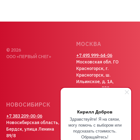
МОСКВА
© 2026
+7 495 999-64-06
ООО «ПЕРВЫЙ СНЕГ»
Московская обл. ГО
Красногорск, г.
Красногорск, ш.
Ильинское, д. 1А,
помещение 38С
НОВОСИБИРСК
Кирилл Добров
+7 383 209-00-06
mail@1sneg.ru
Здравствуйте! Я на связи,
Новосибирская область,
могу помочь с выбором или
+7 985 999-64-06
Бердск, улица Ленина
WhatsApp
подсказать стоимость.
89/8
Обращайтесь!
Политика