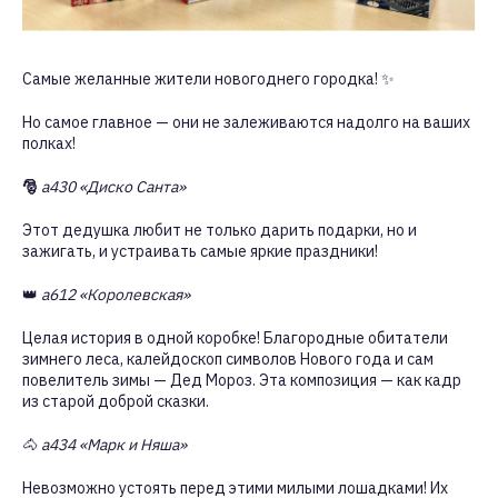
Самые желанные жители новогоднего городка! ✨
Но самое главное — они не залеживаются надолго на ваших
полках!
🎅
a430 «Диско Санта»
Этот дедушка любит не только дарить подарки, но и
зажигать, и устраивать самые яркие праздники!
👑
a612 «Королевская»
Целая история в одной коробке! Благородные обитатели
зимнего леса, калейдоскоп символов Нового года и сам
повелитель зимы — Дед Мороз. Эта композиция — как кадр
из старой доброй сказки.
🐴
a434 «Марк и Няша»
Невозможно устоять перед этими милыми лошадками! Их