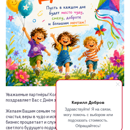
Уважаемые партнёры! Коллектив компании "Первый Снег"
поздравляет Вас с Днём защиты детей!
Кирилл Добров
Здравствуйте! Я на связи,
Желаем Вашим семьям тепла, а детям — безоблачного
могу помочь с выбором или
счастья, веры в чудо и исполнения желаний. Пусть Ваш
подсказать стоимость.
бизнес процветает и служит надёжной основой для
Обращайтесь!
светлого будущего подрастающего поколения.