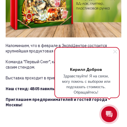
Напоминаем, что в феврале в ЭкспоЦентре состоится
крупнейшая продуктовая выставка России — ПродЭкспо.
Команда "Первый Снег", как и всегда, примет участие со
своим стендом.
Кирилл Добров
Здравствуйте! Я на связи,
Выставка проходит в привычные сроки —
5-9 февраля.
могу помочь с выбором или
подсказать стоимость.
Наш стенд: 4B05 павильон 4
Обращайтесь!
Приглашаем предпринимателей и гостей города
Москвы!