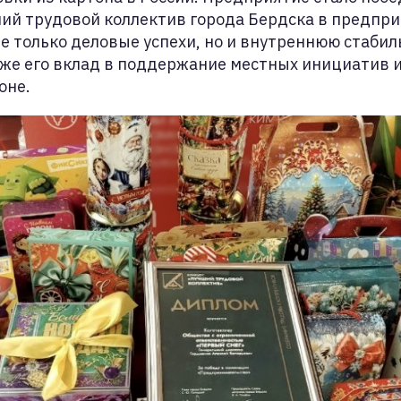
ий трудовой коллектив города Бердска в предпри
 только деловые успехи, но и внутреннюю стабил
кже его вклад в поддержание местных инициатив 
оне.