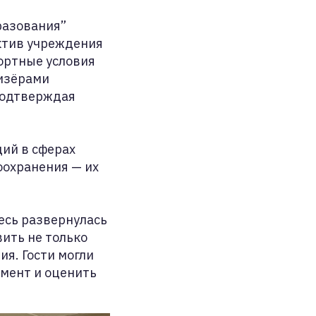
разования”
ктив учреждения
ортные условия
ризёрами
подтверждая
ий в сферах
оохранения — их
есь развернулась
ить не только
ия. Гости могли
мент и оценить