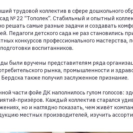
чший трудовой коллектив в сфере дошкольного об
сад № 22 “Тополек”. Стабильный и опытный колле
но решать самые разные задачи и создавать комф
ей. Педагоги детского сада не раз становились п
стных конкурсов профессионального мастерства, 
 подготовки воспитанников.
ады были вручены представителям ряда организац
потребительского рынка, промышленности и здрав
 Бердска также получил заслуженное признание.
ной части фойе ДК наполнилось гулом голосов: зд
иятий-призёров. Каждый коллектив старался удив
жениях, но и наглядно показать, чем живёт компан
дукцию местных производителей, изучить ассорти