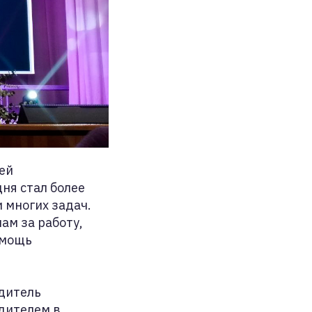
ей
ня стал более
 многих задач.
ам за работу,
омощь
дитель
едителем в