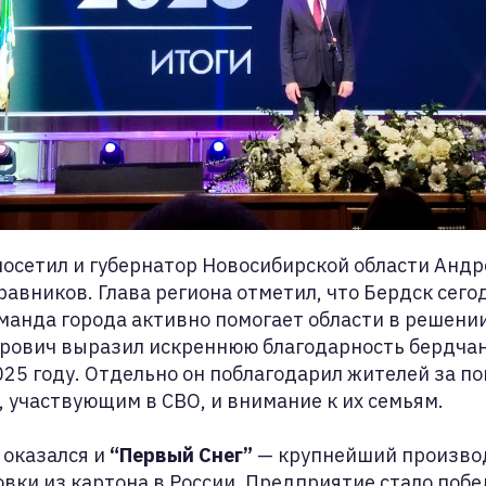
осетил и губернатор Новосибирской области Андр
авников. Глава региона отметил, что Бердск сегод
анда города активно помогает области в решении
рович выразил искреннюю благодарность бердчан
25 году. Отдельно он поблагодарил жителей за п
участвующим в СВО, и внимание к их семьям.
 оказался и
“Первый Снег”
— крупнейший произво
вки из картона в России. Предприятие стало поб