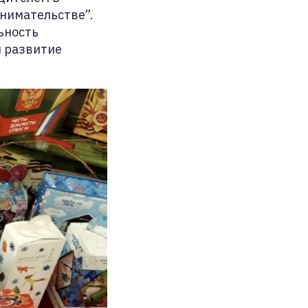
нимательстве”.
ьность
и развитие