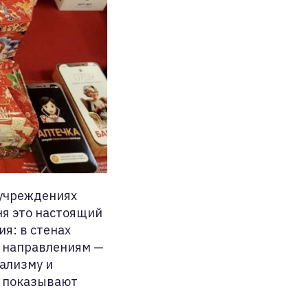
 учреждениях
ня это настоящий
я: в стенах
и направлениям —
нализму и
о показывают