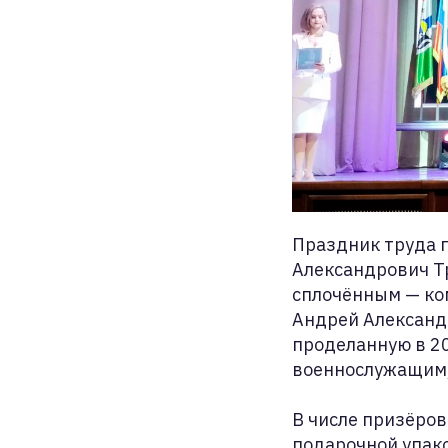
Праздник труда п
Александрович Тр
сплочённым — ком
Андрей Александ
проделанную в 20
военнослужащим, 
В числе призёров
подарочной упако