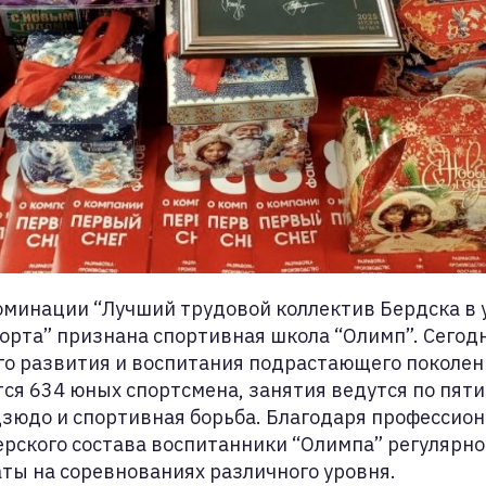
оминации “Лучший трудовой коллектив Бердска в
орта” признана спортивная школа “Олимп”. Сегод
о развития и воспитания подрастающего поколени
ся 634 юных спортсмена, занятия ведутся по пят
 дзюдо и спортивная борьба. Благодаря профессио
ерского состава воспитанники “Олимпа” регулярн
ты на соревнованиях различного уровня.