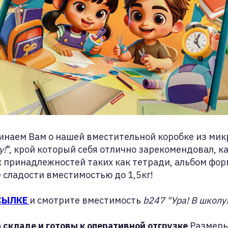
инаем Вам о нашей вместительной коробке из ми
у!
", крой который себя отлично зарекомендовал, 
 принадлежностей таких как тетради, альбом фор
е сладости вместимостью до 1,5кг!
СЫЛКЕ
и смотрите вместимость
b247 "Ура! В школу
 складе и готовы к оперативной отгрузке
Размеры: