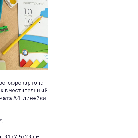
крогофрокартона
как вместительный
мата А4, линейки
!
".
 31x7,5x23 см.