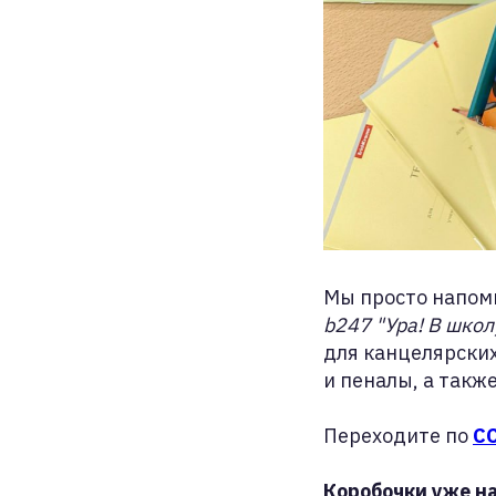
Мы просто напом
b247 "Ура! В школ
для канцелярских
и пеналы, а такж
Переходите по
С
Коробочки уже на